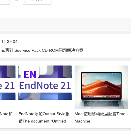
14:39:04
dns遇到 Seervice Pack CD-ROM问题解决方案
Note和
EndNote添加Output Style报
Mac 使用移动硬盘配置Time
错The document “Untitled
Machine
Style” could not be saved as