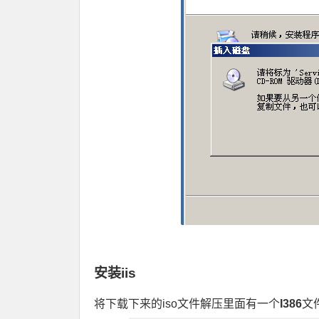
安装iis
将下载下来的iso文件解压里面有一个
I386
文