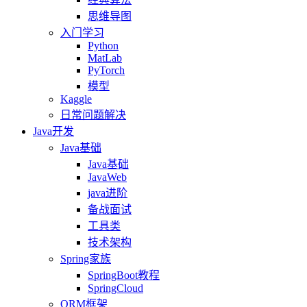
思维导图
入门学习
Python
MatLab
PyTorch
模型
Kaggle
日常问题解决
Java开发
Java基础
Java基础
JavaWeb
java进阶
备战面试
工具类
技术架构
Spring家族
SpringBoot教程
SpringCloud
ORM框架