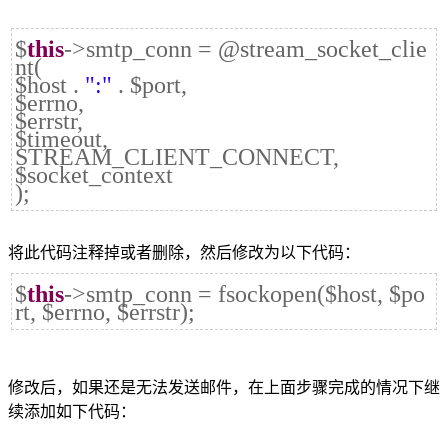
$
this
->smtp_conn =
@stream_socket_clie
nt
(
$host .
":"
. $port,
$errno,
$errstr,
$timeout,
STREAM_CLIENT_CONNECT,
$socket_context
);
将此代码注释掉或者删除，然后修改为以下代码：
$
this
->smtp_conn = fsockopen($host, $po
rt, $errno, $errstr);
修改后，如果还是无法发送邮件，在上面步骤完成的情况下继
续添加如下代码：