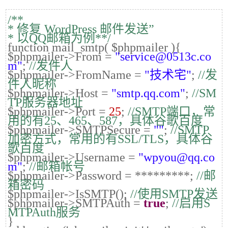
/**
* 修复 WordPress 邮件发送”
* 以QQ邮箱为例**/
function mail_smtp( $phpmailer ){
$phpmailer->From =
"service@0513c.co
m"
;
//发件人
$phpmailer->FromName =
"技术宅"
;
//发
件人昵称
$phpmailer->Host =
"smtp.qq.com"
;
//SM
TP服务器地址
$phpmailer->Port =
25
;
//SMTP端口，常
用的有25、465、587，具体谷歌百度
$phpmailer->SMTPSecure =
""
;
//SMTP
加密方式，常用的有SSL/TLS，具体谷
歌百度
$phpmailer->Username =
"wpyou@qq.co
m"
;
//邮箱帐号
$phpmailer->Password = *********;
//邮
箱密码
$phpmailer->IsSMTP();
//使用SMTP发送
$phpmailer->SMTPAuth =
true
;
//启用S
MTPAuth服务
}