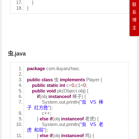
}
联
}
系
博
主
虫.java
package
com.liuyanzhao;
public
class
虫
implements
Player {
public
static
int
c=
0
,c1=
0
;
public
void
pk(Object obj) {
if
(obj
instanceof
棒子) {
System.out.println(
"虫 VS 棒
子 红方胜"
);
c++;
}
else
if
(obj
instanceof
老虎) {
System.out.println(
"虫 VS 老
虎 和局"
);
}
else
if
(obj
instanceof
鸡) {