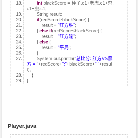
int
blackScore = 棒子.c1+老虎.c1+鸡.
c1+虫.c1;
String result;
if
(redScore>blackScore) {
result =
"红方胜"
;
}
else
if
(redScore<blackScore) {
result =
"红方输"
;
}
else
{
result =
"平局"
;
}
System.out.println(
"总比分: 红方VS黑
方 = "
+redScore+
":"
+blackScore+
","
+resul
t);
}
}
Player.java