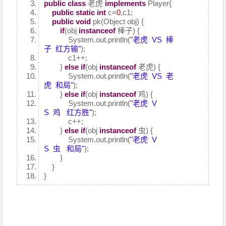
public
class
老虎
implements
Player{
public
static
int
c=
0
,c1;
public
void
pk(Object obj) {
if
(obj
instanceof
棒子) {
System.out.println(
"老虎 VS 棒
子 红方输"
);
c1++;
}
else
if
(obj
instanceof
老虎) {
System.out.println(
"老虎 VS 老
虎 和局"
);
}
else
if
(obj
instanceof
鸡) {
System.out.println(
"老虎 V
S 鸡 红方胜"
);
c++;
}
else
if
(obj
instanceof
虫) {
System.out.println(
"老虎 V
S 虫 和局"
);
}
}
}