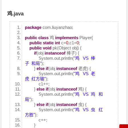
鸡.java
package
com.liuyanzhao;
public
class
鸡
implements
Player{
public
static
int
c=
0
,c1=
0
;
public
void
pk(Object obj) {
if
(obj
instanceof
棒子) {
System.out.println(
"鸡 VS 棒
子 和局"
);
}
else
if
(obj
instanceof
老虎) {
System.out.println(
"鸡 VS 老
虎 红方输"
);
c1++;
}
else
if
(obj
instanceof
鸡) {
System.out.println(
"鸡 VS 鸡 和
局"
);
}
else
if
(obj
instanceof
虫) {
System.out.println(
"鸡 VS 虫 红
方胜"
);
c++;
}