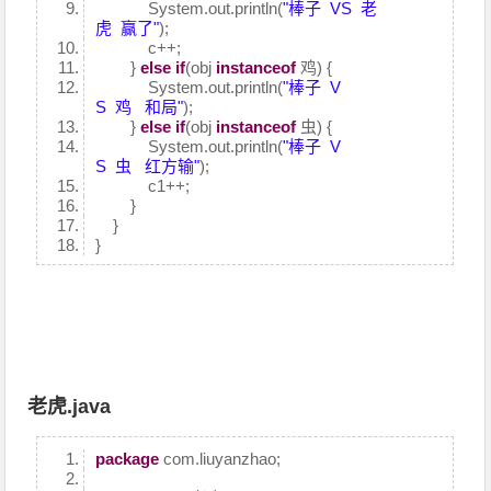
System.out.println(
"棒子 VS 老
虎 赢了"
);
c++;
}
else
if
(obj
instanceof
鸡) {
System.out.println(
"棒子 V
S 鸡 和局"
);
}
else
if
(obj
instanceof
虫) {
System.out.println(
"棒子 V
S 虫 红方输"
);
c1++;
}
}
}
老虎.java
package
com.liuyanzhao;