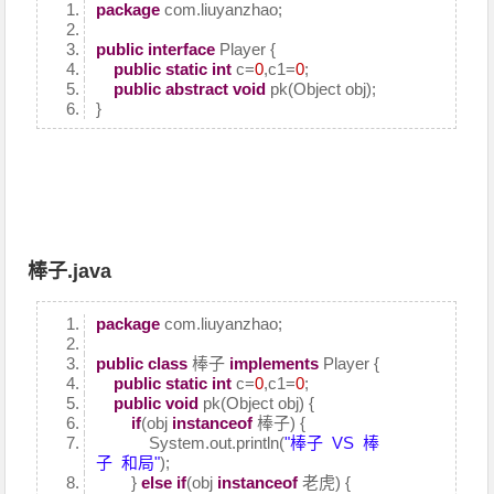
package
com.liuyanzhao;
public
interface
Player {
public
static
int
c=
0
,c1=
0
;
public
abstract
void
pk(Object obj);
}
棒子.java
package
com.liuyanzhao;
public
class
棒子
implements
Player {
public
static
int
c=
0
,c1=
0
;
public
void
pk(Object obj) {
if
(obj
instanceof
棒子) {
System.out.println(
"棒子 VS 棒
子 和局"
);
}
else
if
(obj
instanceof
老虎) {