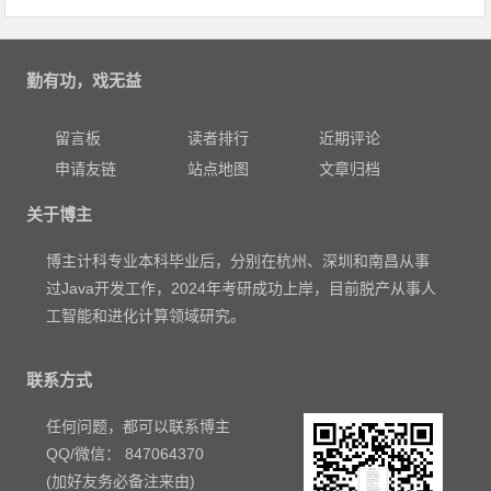
勤有功，戏无益
留言板
读者排行
近期评论
申请友链
站点地图
文章归档
关于博主
博主计科专业本科毕业后，分别在杭州、深圳和南昌从事
过Java开发工作，2024年考研成功上岸，目前脱产从事人
工智能和进化计算领域研究。
联系方式
任何问题，都可以联系博主
QQ/微信： 847064370
(加好友务必备注来由)