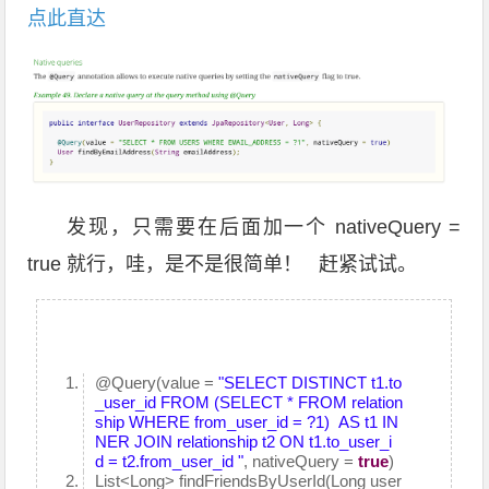
点此直达
发现，只需要在后面加一个 nativeQuery =
true 就行，哇，是不是很简单！ 赶紧试试。
@Query
(value =
"SELECT DISTINCT t1.to
_user_id FROM (SELECT * FROM relation
ship WHERE from_user_id = ?1) AS t1 IN
NER JOIN relationship t2 ON t1.to_user_i
d = t2.from_user_id "
, nativeQuery =
true
)
List<Long> findFriendsByUserId(Long user