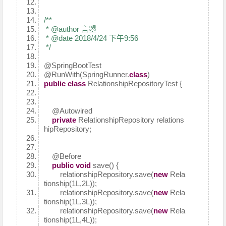
/**
* @author 言曌
* @date 2018/4/24 下午9:56
*/
@SpringBootTest
@RunWith
(SpringRunner.
class
)
public
class
RelationshipRepositoryTest {
@Autowired
private
RelationshipRepository relations
hipRepository;
@Before
public
void
save() {
relationshipRepository.save(
new
Rela
tionship(1L,2L));
relationshipRepository.save(
new
Rela
tionship(1L,3L));
relationshipRepository.save(
new
Rela
tionship(1L,4L));