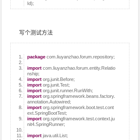
Id);
写个测试方法
package
com.liuyanzhao.forum.repository;
import
com.liuyanzhao.forum.entity.Relatio
nship;
import
org.junit.Before;
import
org.junit.Test;
import
org.junit.runner.RunWith;
import
org.springframework.beans.factory.
annotation.Autowired;
import
org.springframework.boot.test.cont
ext.SpringBootTest;
import
org.springframework.test.context.ju
nit4.SpringRunner;
import
java.util.List;