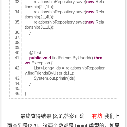
relationshipRepository.save(
new
Rela
tionship(2L,1L));
relationshipRepository.save(
new
Rela
tionship(2L,4L));
relationshipRepository.save(
new
Rela
tionship(3L,1L));
}
@Test
public
void
findFriendsByUserId()
thro
ws
Exception {
List<Long> ids = relationshipRepositor
y.findFriendsByUserId(1L);
System.out.println(ids);
}
}
有坑
最终查得结果 [2,3],答案正确
我们上
面查到是[2,3]，这两个数都是 bigint 类型的，如果