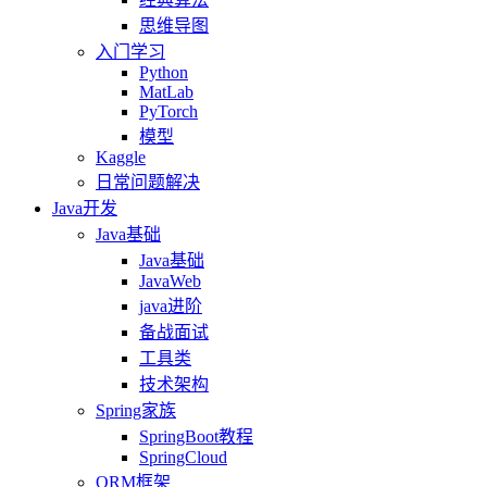
思维导图
入门学习
Python
MatLab
PyTorch
模型
Kaggle
日常问题解决
Java开发
Java基础
Java基础
JavaWeb
java进阶
备战面试
工具类
技术架构
Spring家族
SpringBoot教程
SpringCloud
ORM框架