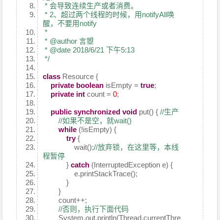
* 会导致连续生产或者消费。
* 2、超过两个线程的时候，用notifyAll唤
醒，不要用notify
*
* @author 言曌
* @date 2018/6/21 下午5:13
*/
class
Resource {
private
boolean
isEmpty =
true
;
private
int
count =
0
;
public
synchronized
void
put() {
//生产
//如果不是空，就wait()
while
(!isEmpty) {
try
{
wait();
//放弃锁，在这里等，本线
程暂停
}
catch
(InterruptedException e) {
e.printStackTrace();
}
}
count++;
//否则，执行下面代码
System.out.println(Thread.currentThre