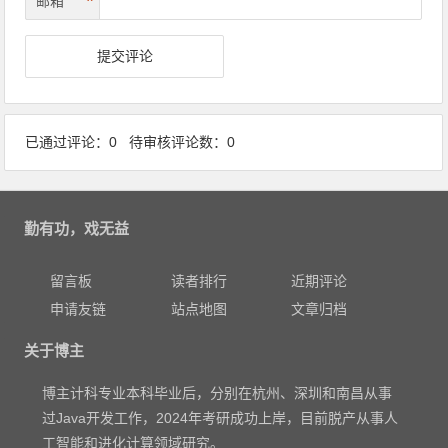
*
邮箱
已通过评论：0 待审核评论数：0
勤有功，戏无益
留言板
读者排行
近期评论
申请友链
站点地图
文章归档
关于博主
博主计科专业本科毕业后，分别在杭州、深圳和南昌从事
过Java开发工作，2024年考研成功上岸，目前脱产从事人
工智能和进化计算领域研究。