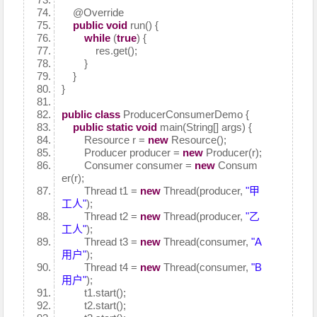
@Override
public
void
run() {
while
(
true
) {
res.get();
}
}
}
public
class
ProducerConsumerDemo {
public
static
void
main(String[] args) {
Resource r =
new
Resource();
Producer producer =
new
Producer(r);
Consumer consumer =
new
Consum
er(r);
Thread t1 =
new
Thread(producer,
"甲
工人"
);
Thread t2 =
new
Thread(producer,
"乙
工人"
);
Thread t3 =
new
Thread(consumer,
"A
用户"
);
Thread t4 =
new
Thread(consumer,
"B
用户"
);
t1.start();
t2.start();