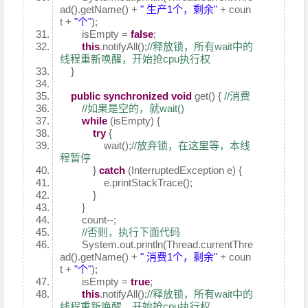
ad().getName() +
" 生产1个，剩余"
+ coun
t +
"个"
);
isEmpty =
false
;
this
.notifyAll();
//释放锁，所有wait中的
线程重新唤醒，开始抢cpu执行权
}
public
synchronized
void
get() {
//消费
//如果是空的，就wait()
while
(isEmpty) {
try
{
wait();
//放弃锁，在这里等，本线
程暂停
}
catch
(InterruptedException e) {
e.printStackTrace();
}
}
count--;
//否则，执行下面代码
System.out.println(Thread.currentThre
ad().getName() +
" 消费1个，剩余"
+ coun
t +
"个"
);
isEmpty =
true
;
this
.notifyAll();
//释放锁，所有wait中的
线程重新唤醒，开始抢cpu执行权