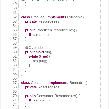
}
}
class
Producer
implements
Runnable {
private
Resource res;
public
Producer(Resource res) {
this
.res = res;
}
@Override
public
void
run() {
while
(
true
) {
res.put();
}
}
}
class
Consumer
implements
Runnable {
private
Resource res;
public
Consumer(Resource res) {
this
.res = res;
}