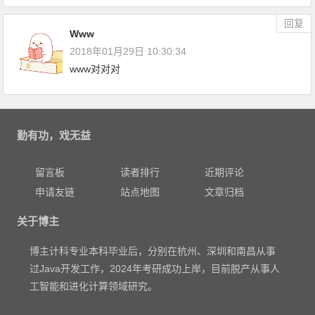
回复
Www
2018年01月29日 10:30:34
www对对对
勤有功，戏无益
留言板
读者排行
近期评论
申请友链
站点地图
文章归档
关于博主
博主计科专业本科毕业后，分别在杭州、深圳和南昌从事
过Java开发工作，2024年考研成功上岸，目前脱产从事人
工智能和进化计算领域研究。