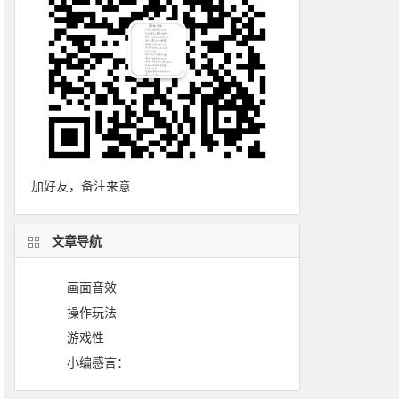
加好友，备注来意
文章导航
画面音效
操作玩法
游戏性
小编感言：