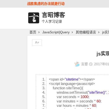
战胜焦虑的办法就是行动
言昭博客
个人学习记录
首页
JavaScript/jQuery
其他编程语言
js
A+
js
言曌
2017年0
<span id=
"sitetime"
></span>
<script language=javascript>
function siteTime(){
window.setTimeout(
"siteTime()"
,
var seconds =
1000
;
var minutes = seconds *
60
;
var hours = minutes *
60
;