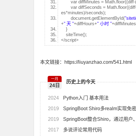
var diffMinutes = Math.floor((diff-(
var diffSeconds = Math.floor((diff-
es*minutes)/seconds);
document.getElementById(
"sitet
+
" 天 "
+diffHours+
" 小时 "
+diffMinute
}
siteTime();
</script>
本文链接：https://liuyanzhao.com/541.html
一月
历史上的今天
24日
2024
Python入门 基本用法
2019
SpringBoot Shiro多realm实现
2019
SpringBoot整合Shiro，
2017
多说评论常用代码