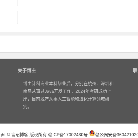
关于博主
联
博主计科专业本科毕业后，分别在杭州、深圳和
南昌从事过Java开发工作，2024年考研成功上
岸，目前脱产从事人工智能和进化计算领域研
究。
right © 言昭博客 版权所有
赣ICP备17002430号
赣公网安备360421020