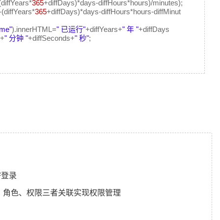
diffYears*
365
+diffDays)*days-diffHours*hours)/minutes);
(diffYears*
365
+diffDays)*days-diffHours*hours-diffMinut
ime"
).innerHTML=
" 已运行"
+diffYears+
" 年 "
+diffDays
s+
" 分钟 "
+diffSeconds+
" 秒"
;
免密登录
通过用户、角色、权限三者关联实现权限管理