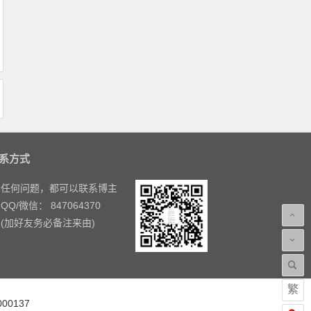
系方式
任何问题，都可以联系博主
QQ/微信： 847064370
(加好友务必备注来由)
繁
00137