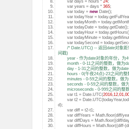
var days = hours *
24
;
var years = days *
365
;
var today =
new
Date();
var todayYear = today.getFullYear
var todayMonth = today.getMonth
var todayDate = today.getDate();
var todayHour = today.getHours(
var todayMinute = today.getMinut
var todaySecond = today.getSeco
/* Date.UTC() -- 返回d
间戳)
year - 作为date对象的年份，为
month - 0-11之间的整数，做为d
day - 1-31之间的整数，做为da
hours - 0(午夜24点)-23之间
minutes - 0-59之间的整数，做
seconds - 0-59之间的整数，做
microseconds - 0-999之间的
var t1 = Date.UTC(
2016
,
12
,
01
,
0
var t2 = Date.UTC(todayYear,toda
d);
var diff = t2-t1;
var diffYears = Math.floor(diff/yea
var diffDays = Math.floor((diff/day
var diffHours = Math.floor((diff-(di