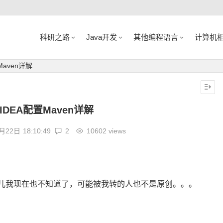
科研之路
Java开发
其他编程语言
计算机
置Maven详解
iJ IDEA配置Maven详解
8月22日
18:10:49
2
10602 views
转自哪儿我现在也不知道了，可能被我转的人也不是原创。。。