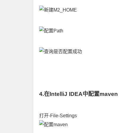
4.在IntelliJ IDEA中配置maven
打开-File-Settings