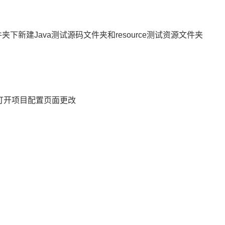
文件夹下新建
Java
测试源码文件夹和resource测试资源文件夹
ngs打开项目配置页面更改