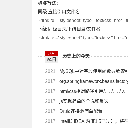
标准写法：
同级
直接引用文件名
<link rel="stylesheet" type="text/css" href=
下级
同级目录/下级目录/文件名
<link rel="stylesheet" type="text/css" href=
八月
历史上的今天
24日
2021
MySQL中对字段使用函数导致索
2017
org.springframework.beans.factor
2017
html/css相对路径引用/、../、../.
2017
js实现简单的全选和反选
2017
Druid连接池简单配置
2017
IntelliJ IDEA 源值1.5已过