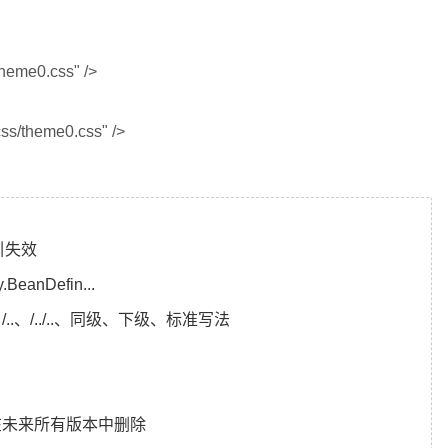
"theme0.css" />
"css/theme0.css" />
引失效
y.BeanDefin...
./、/..、/../..、同级、下级、标准写法
时，将在未来所有版本中删除