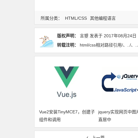
所属分类：
HTML/CSS
其他编程语言
版权声明：
言曌
发表于
2017年08月24日
转载注明：
html/css相对路径引用/、../、.
Vue2安装TinyMCE7，创建子
jquery实现网页中
组件和调用
直居中
上一篇