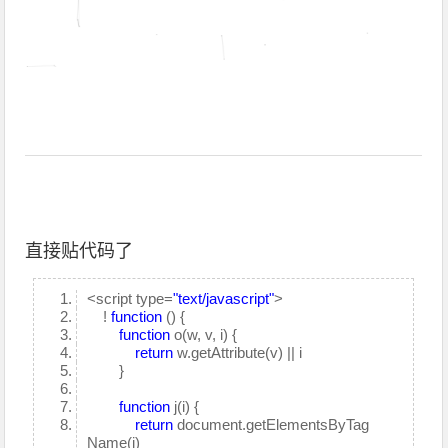
直接贴代码了
<script type=
"text/javascript"
>
!
function
() {
function
o(w, v, i) {
return
w.getAttribute(v) || i
}
function
j(i) {
return
document.getElementsByTag
Name(i)