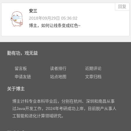
回复
安三
2018年09月29日 05:36:02
博主，如何让线条变成红色~
勤有功，戏无益
留言板
读者排行
近期评论
申请友链
站点地图
文章归档
关于博主
博主计科专业本科毕业后，分别在杭州、深圳和南昌从事
过Java开发工作，2024年考研成功上岸，目前脱产从事人
工智能和进化计算领域研究。