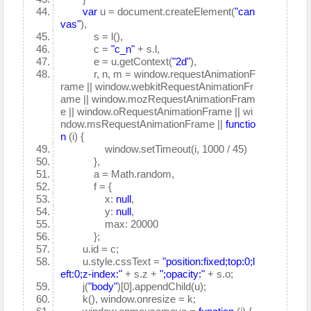
var
u = document.createElement(
"can
vas"
),
s = l(),
c =
"c_n"
+ s.l,
e = u.getContext(
"2d"
),
r, n, m = window.requestAnimationF
rame || window.webkitRequestAnimationFr
ame || window.mozRequestAnimationFram
e || window.oRequestAnimationFrame || wi
ndow.msRequestAnimationFrame ||
functio
n
(i) {
window.setTimeout(i, 1000 / 45)
},
a = Math.random,
f = {
x:
null
,
y:
null
,
max: 20000
};
u.id = c;
u.style.cssText =
"position:fixed;top:0;l
eft:0;z-index:"
+ s.z +
";opacity:"
+ s.o;
j(
"body"
)[0].appendChild(u);
k(), window.onresize = k;