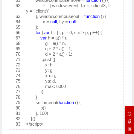
window.onmousemove =
function
(i) {
i = i || window.event, f.x = i.clientX, f.
y = i.clientY
}, window.onmouseout =
function
() {
f.x =
null
, f.y =
null
};
for
(
var
t = [], p = 0; s.n > p; p++) {
var
h = a() * r,
g = a() * n,
q = 2 * a() - 1,
d = 2 * a() - 1;
t.push({
x: h,
y: g,
xa: q,
ya: d,
max: 6000
})
}
setTimeout(
function
() {
b()
}, 100)
联
}();
系
</script>
博