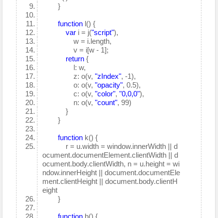
}
function
l() {
var
i = j(
"script"
),
w = i.length,
v = i[w - 1];
return
{
l: w,
z: o(v,
"zIndex"
, -1),
o: o(v,
"opacity"
, 0.5),
c: o(v,
"color"
,
"0,0,0"
),
n: o(v,
"count"
, 99)
}
}
function
k() {
r = u.width = window.innerWidth || d
ocument.documentElement.clientWidth || d
ocument.body.clientWidth, n = u.height = wi
ndow.innerHeight || document.documentEle
ment.clientHeight || document.body.clientH
eight
}
function
b() {