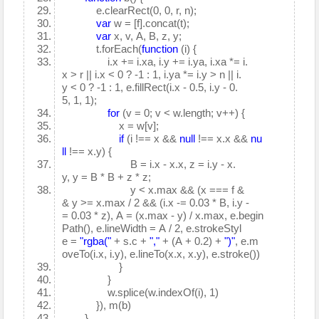
e.clearRect(0, 0, r, n);
var
w = [f].concat(t);
var
x, v, A, B, z, y;
t.forEach(
function
(i) {
i.x += i.xa, i.y += i.ya, i.xa *= i.
x > r || i.x < 0 ? -1 : 1, i.ya *= i.y > n || i.
y < 0 ? -1 : 1, e.fillRect(i.x - 0.5, i.y - 0.
5, 1, 1);
for
(v = 0; v < w.length; v++) {
x = w[v];
if
(i !== x &&
null
!== x.x &&
nu
ll
!== x.y) {
B = i.x - x.x, z = i.y - x.
y, y = B * B + z * z;
y < x.max && (x === f &
& y >= x.max / 2 && (i.x -= 0.03 * B, i.y -
= 0.03 * z), A = (x.max - y) / x.max, e.begin
Path(), e.lineWidth = A / 2, e.strokeStyl
e =
"rgba("
+ s.c +
","
+ (A + 0.2) +
")"
, e.m
oveTo(i.x, i.y), e.lineTo(x.x, x.y), e.stroke())
}
}
w.splice(w.indexOf(i), 1)
}), m(b)
}