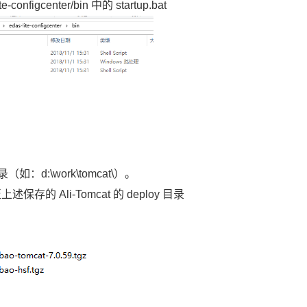
figcenter/bin 中的 startup.bat
d:\work\tomcat\）。
的 Ali-Tomcat 的 deploy 目录