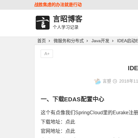
战胜焦虑的办法就是行动
言昭博客
个人学习记录
首页
微服务和分布式
Java开发
IDEA启动
A+
ID
言曌
2018年1
一、下载EDAS配置中心
这个有点像我们SpringCloud里的Eurake注
下载地址：
点此
官网地址：
点此