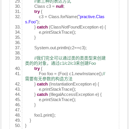
//第三种的表达方式
Class c3 =
null
;
try
{
c3 = Class.forName(
"practive.Clas
s.Foo"
);
}
catch
(ClassNotFoundException e) {
e.printStackTrace();
}
System.out.println(c2==c3);
//我们完全可以通过类的类类型来创建
类的的对象，通过c1/c2/c3来创建Foo
try
{
Foo foo = (Foo) c1.newInstance();
//
需要有无参数的构造方法
}
catch
(InstantiationException e) {
e.printStackTrace();
}
catch
(IllegalAccessException e) {
e.printStackTrace();
}
foo1.print();
}
}