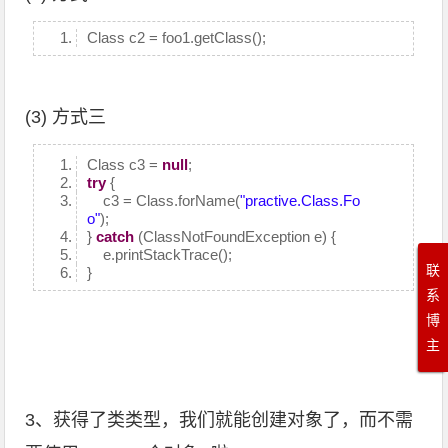
Class c2 = foo1.getClass();
(3) 方式三
Class c3 =
null
;
try
{
c3 = Class.forName(
"practive.Class.Fo
o"
);
}
catch
(ClassNotFoundException e) {
e.printStackTrace();
联
}
系
博
主
3、获得了类类型，我们就能创建对象了，而不需