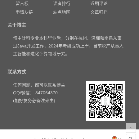
留言板
读者排行
近期评论
申请友链
站点地图
文章归档
关于博主
博主计科专业本科毕业后，分别在杭州、深圳和南昌从事
过Java开发工作，2024年考研成功上岸，目前脱产从事人
工智能和进化计算领域研究。
联系方式
任何问题，都可以联系博主
QQ/微信： 847064370
(加好友务必备注来由)