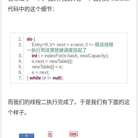
代码中的这个细节：
do
{
Entry<K,V> next = e.next;
// <--假设线程
一执行到这里就被调度挂起了
int
i = indexFor(e.hash, newCapacity);
e.next = newTable[i];
newTable[i] = e;
e = next;
}
while
(e !=
null
);
而我们的线程二执行完成了。于是我们有下面的这
个样子。