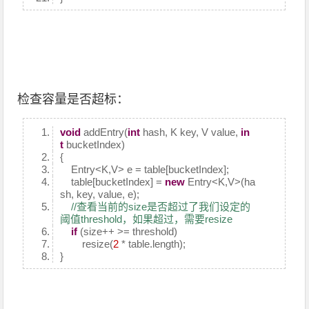
检查容量是否超标：
void
addEntry(
int
hash, K key, V value,
in
t
bucketIndex)
{
Entry<K,V> e = table[bucketIndex];
table[bucketIndex] =
new
Entry<K,V>(ha
sh, key, value, e);
//查看当前的size是否超过了我们设定的
阈值threshold，如果超过，需要resize
if
(size++ >= threshold)
resize(
2
* table.length);
}