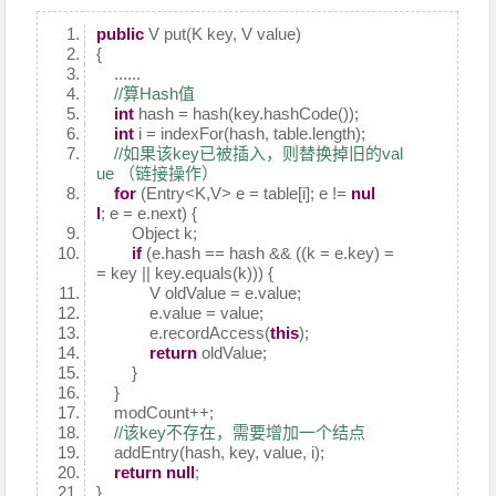
public
V put(K key, V value)
{
......
//算Hash值
int
hash = hash(key.hashCode());
int
i = indexFor(hash, table.length);
//如果该key已被插入，则替换掉旧的val
ue （链接操作）
for
(Entry<K,V> e = table[i]; e !=
nul
l
; e = e.next) {
Object k;
if
(e.hash == hash && ((k = e.key) =
= key || key.equals(k))) {
V oldValue = e.value;
e.value = value;
e.recordAccess(
this
);
return
oldValue;
}
}
modCount++;
//该key不存在，需要增加一个结点
addEntry(hash, key, value, i);
return
null
;
}