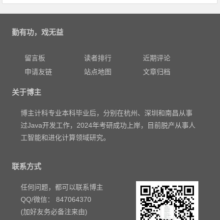
勤有功，戏无益
留言板
读者排行
近期评论
申请友链
站点地图
文章归档
关于博主
博主计科专业本科毕业后，分别在杭州、深圳和南昌从事
过Java开发工作，2024年考研成功上岸，目前脱产从事人
工智能和进化计算领域研究。
联系方式
任何问题，都可以联系博主
QQ/微信： 847064370
(加好友务必备注来由)