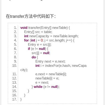
在transfer方法中代码如下：
void
transfer(Entry[] newTable) {
Entry[] src = table;
int
newCapacity = newTable.length;
for
(
int
j =
0
; j < src.length; j++) {
Entry e = src[j];
if
(e !=
null
) {
src[j] =
null
;
do
{
Entry next = e.next;
int
i = indexFor(e.hash, newCapa
city);
e.next = newTable[i];
newTable[i] = e;
e = next;
}
while
(e !=
null
);
}
}
}