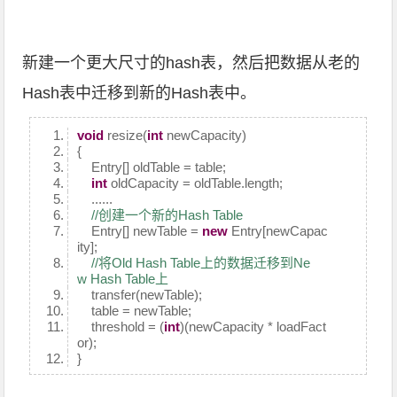
新建一个更大尺寸的hash表，然后把数据从老的
Hash表中迁移到新的Hash表中。
void
resize(
int
newCapacity)
{
Entry[] oldTable = table;
int
oldCapacity = oldTable.length;
......
//创建一个新的Hash Table
Entry[] newTable =
new
Entry[newCapac
ity];
//将Old Hash Table上的数据迁移到Ne
w Hash Table上
transfer(newTable);
table = newTable;
threshold = (
int
)(newCapacity * loadFact
or);
}