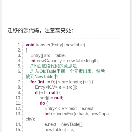
迁移的源代码，注意高亮处：
void
transfer(Entry[] newTable)
{
Entry[] src = table;
int
newCapacity = newTable.length;
//下面这段代码的意思是：
// 从OldTable里摘一个元素出来，然后
放到NewTable中
for
(
int
j =
0
; j < src.length; j++) {
Entry<K,V> e = src[j];
if
(e !=
null
) {
src[j] =
null
;
do
{
Entry<K,V> next = e.next;
int
i = indexFor(e.hash, newCapa
city);
e.next = newTable[i];
newTable[i] = e;