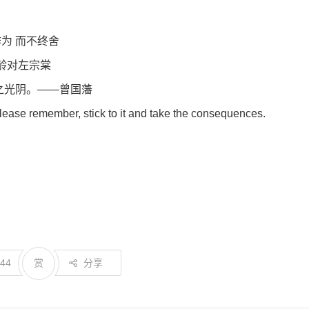
作为 而不终舍
龄对左宗棠
之光阴。——曾国藩
lease remember, stick to it and take the consequences.
144
赏
分享