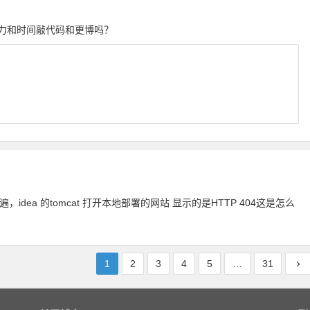
力和时间敲代码和更博吗？
idea 的tomcat 打开本地部署的网站 显示的是HTTP 404这是怎么
1
2
3
4
5
…
31