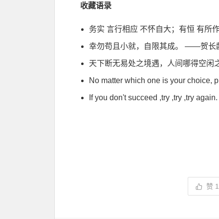
收藏语录
务实 言行相应 不怀自大；有恒 有所
幸勿苟且小就，自限其成。 ——贺长
天下断无易处之境遇，人间哪得空闲
No matter which one is your choice, p
If you don't succeed ,try ,try ,try again.
赞