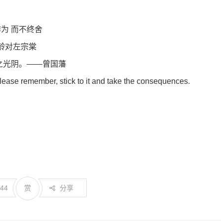
作为 而不终舍
龄对左宗棠
之光阴。——曾国藩
lease remember, stick to it and take the consequences.
144
赏
分享