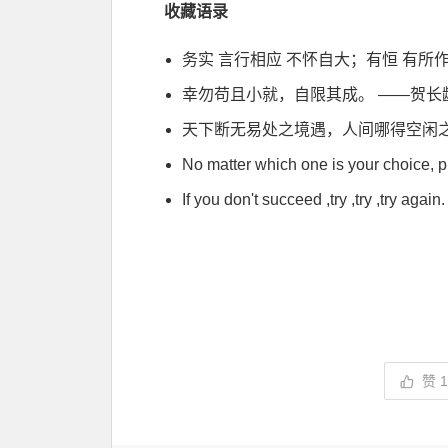
收藏语录
务实 言行相应 不怀自大；有恒 有所
幸勿苟且小就，自限其成。 ——贺长
天下断无易处之境遇，人间哪得空闲
No matter which one is your choice, p
If you don't succeed ,try ,try ,try again.
赞