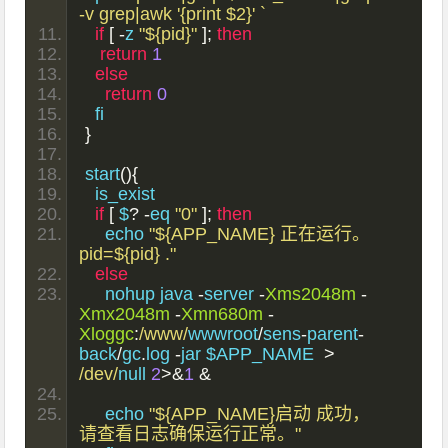
-v grep|awk '{print $2}' `
if
[
-
z 
"${pid}"
];
then
return
1
else
return
0
  fi
}
start
(){
  is_exist
if
[
 $
?
-
eq 
"0"
];
then
    echo 
"${APP_NAME} 正在运行。 
pid=${pid} ."
else
    nohup java 
-
server 
-
Xms2048m
-
Xmx2048m
-
Xmn680m
-
Xloggc
:
/www/
wwwroot
/
sens
-
parent
-
back
/
gc
.
log 
-
jar $APP_NAME  
>
/dev/
null 
2
>&
1
&
    echo 
"${APP_NAME}启动 成功，
请查看日志确保运行正常。"