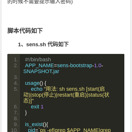
的时候不需要提示输入密码)
脚本代码如下
1、sens.sh 代码如下
#!/bin/bash
APP_NAME
=
sens
-
bootstrap
-
1.0
-
SNAPSHOT
.
jar
usage
()
{
    echo 
"用法: sh sens.sh [start(启
动)|stop(停止)|restart(重启)|status(状
态)]"
    exit 
1
}
is_exist
(){
  pid
=
`ps -ef|grep $APP_NAME|grep 