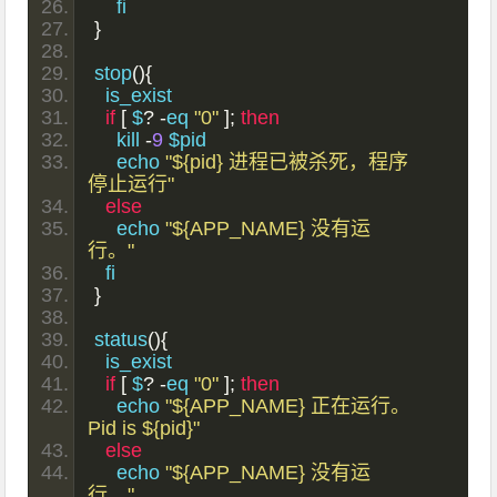
    fi
}
stop
(){
  is_exist
if
[
 $
?
-
eq 
"0"
];
then
    kill 
-
9
 $pid
    echo 
"${pid} 进程已被杀死，程序
停止运行"
else
    echo 
"${APP_NAME} 没有运
行。"
  fi
}
status
(){
  is_exist
if
[
 $
?
-
eq 
"0"
];
then
    echo 
"${APP_NAME} 正在运行。
Pid is ${pid}"
else
    echo 
"${APP_NAME} 没有运
行。"