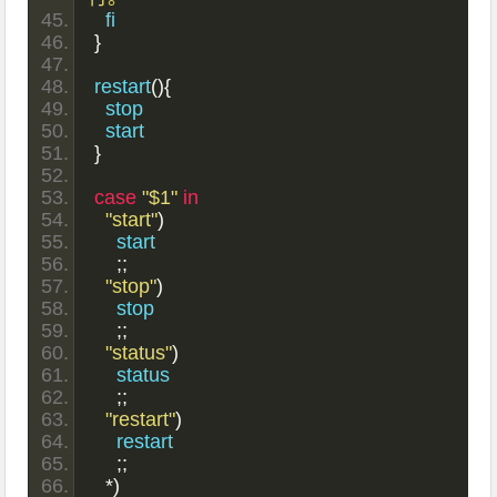
  fi
}
restart
(){
  stop
  start
}
case
"$1"
in
"start"
)
    start
;;
"stop"
)
    stop
;;
"status"
)
    status
;;
"restart"
)
    restart
;;
*)