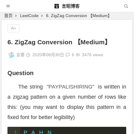
言昭博客
首页
LeetCode
6. ZigZag Conversion 【Medium】
A+
6. ZigZag Conversion 【Medium】
言曌
2020年08月30日
6
3476 views
Question
The string
"PAYPALISHIRING"
is written in
a zigzag pattern on a given number of rows like
this: (you may want to display this pattern in a
fixed font for better legibility)
P   A   H   N