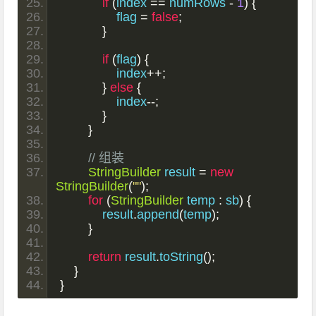
if
(
index 
==
 numRows 
-
1
)
{
                flag 
=
false
;
}
if
(
flag
)
{
                index
++;
}
else
{
                index
--;
}
}
// 组装
StringBuilder
 result 
=
new
StringBuilder
(
""
);
for
(
StringBuilder
 temp 
:
 sb
)
{
            result
.
append
(
temp
);
}
return
 result
.
toString
();
}
}