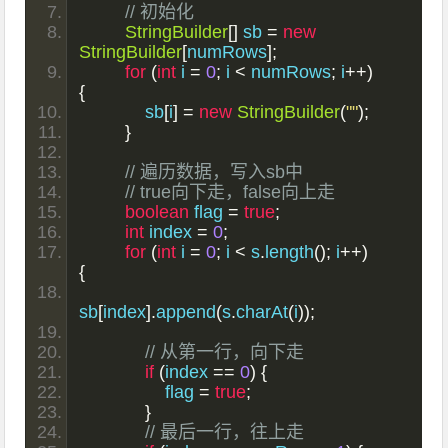
// 初始化
StringBuilder
[]
 sb 
=
new
StringBuilder
[
numRows
];
for
(
int
 i 
=
0
;
 i 
<
 numRows
;
 i
++)
{
            sb
[
i
]
=
new
StringBuilder
(
""
);
}
// 遍历数据，写入sb中
// true向下走，false向上走
boolean
 flag 
=
true
;
int
 index 
=
0
;
for
(
int
 i 
=
0
;
 i 
<
 s
.
length
();
 i
++)
{
sb
[
index
].
append
(
s
.
charAt
(
i
));
// 从第一行，向下走
if
(
index 
==
0
)
{
                flag 
=
true
;
}
// 最后一行，往上走