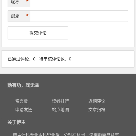
*
昵称
*
邮箱
已通过评论：0 待审核评论数：0
勤有功，戏无益
留言板
读者排行
近期评论
申请友链
站点地图
文章归档
关于博主
博主计科专业本科毕业后，分别在杭州、深圳和南昌从事