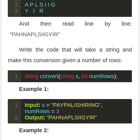
A P L S I I G
Y   I   R
And then read line by line:
"PAHNAPLSIIGYIR"
Write the code that will take a string and
make this conversion given a number of rows:
string
 convert
(
string
 s
,
int
 numRows
);
Example 1:
Input
:
 s 
=
"PAYPALISHIRING"
,
numRows 
=
3
Output
:
"PAHNAPLSIIGYIR"
Example 2: