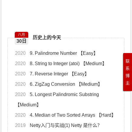
八月
历史上的今天
30日
2020
9. Palindrome Number 【Easy】
联
2020
8. String to Integer (atoi) 【Medium】
系
2020
7. Reverse Integer 【Easy】
博
主
2020
6. ZigZag Conversion 【Medium】
2020
5. Longest Palindromic Substring
【Medium】
2020
4. Median of Two Sorted Arrays 【Hard】
2019
Netty入门与实战(1) Netty 是什么？