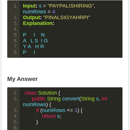
Input
:
 s 
=
"PAYPALISHIRING"
,
numRows 
=
4
Output
:
"PINALSIGYAHRPI"
Explanation
:
P     I    N
A   L S  I G
Y A   H R
P     I
My Answer
class
Solution
{
public
String
 convert
(
String
 s
,
int
numRows
)
{
if
(
numRows 
<=
1
)
{
return
 s
;
}