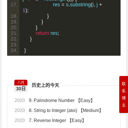
                    res 
=
 s
.
substring
(
i
,
 j 
+
1
);
}
}
}
return
 res
;
}
}
八月
联
历史上的今天
30日
系
博
2020
9. Palindrome Number 【Easy】
主
2020
8. String to Integer (atoi) 【Medium】
2020
7. Reverse Integer 【Easy】