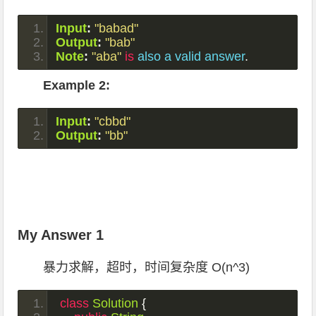
Input
:
"babad"
Output
:
"bab"
Note
:
"aba"
is
 also a valid answer
.
Example 2:
Input
:
"cbbd"
Output
:
"bb"
My Answer 1
暴力求解，超时，时间复杂度 O(n^3)
class
Solution
{