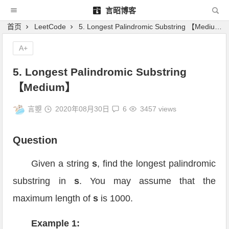
言昭博客
首页
LeetCode
5. Longest Palindromic Substring 【Medium】
A+
5. Longest Palindromic Substring
【Medium】
言曌
2020年08月30日
6
3457 views
Question
Given a string
s
, find the longest palindromic
substring in
s
. You may assume that the
maximum length of
s
is 1000.
Example 1: