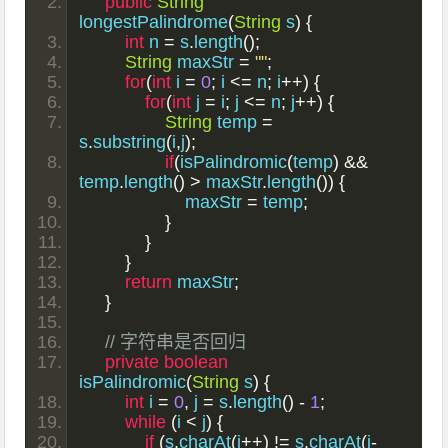
public
String
longestPalindrome
(
String
 s
)
{
int
 n 
=
 s
.
length
();
String
 maxStr 
=
""
;
for
(
int
 i 
=
0
;
 i 
<=
 n
;
 i
++)
{
for
(
int
 j 
=
 i
;
 j 
<=
 n
;
 j
++)
{
String
 temp 
=
s
.
substring
(
i
,
j
);
if
(
isPalindromic
(
temp
)
&&
temp
.
length
()
>
 maxStr
.
length
())
{
                    maxStr 
=
 temp
;
}
}
}
return
 maxStr
;
}
// 字符串是否回归
private
boolean
isPalindromic
(
String
 s
)
{
int
 i 
=
0
,
 j 
=
 s
.
length
()
-
1
;
while
(
i 
<
 j
)
{
if
(
s
.
charAt
(
i
++)
!=
 s
.
charAt
(
j
-