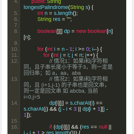
public
String
longestPalindrome
(
String
 s
)
{
int
 n 
=
 s
.
length
();
String
 res 
=
""
;
boolean
[][]
 dp 
=
new
boolean
[
n
]
[
n
];
for
(
int
 i 
=
 n 
-
1
;
 i 
>=
0
;
 i
--)
{
for
(
int
 j 
=
 i
;
 j 
<
 n
;
 j
++)
{
// 情况1：如果i和j字符相
同，且子串长度小于等于3，则一定是
回归串；如 a，aa，aba
// 情况2：如果i和j字符相
同，且 (i+1,j-1) 的子串也是回文串，
则一定是回文串 如 abcba, 当前 
i=0,j=5
                dp
[
i
][
j
]
=
 s
.
charAt
(
i
)
==
s
.
charAt
(
j
)
&&
(
j 
-
 i 
<
3
||
 dp
[
i 
+
1
][
j 
-
1
]);
if
(
dp
[
i
][
j
]
&&
(
res 
==
null
||
j 
-
 i 
+
1
>
 res
.
length
()))
{