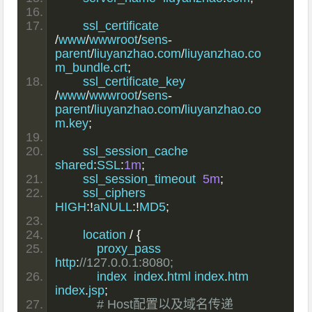
	ssl_certificate      
/
www
/
wwwroot
/
sens
-
parent
/
liuyanzhao
.
com
/
liuyanzhao
.
co
m_bundle
.
crt
;
	ssl_certificate_key  
/
www
/
wwwroot
/
sens
-
parent
/
liuyanzhao
.
com
/
liuyanzhao
.
co
m
.
key
;
	ssl_session_cache    
shared
:
SSL
:
1m
;
	ssl_session_timeout  
5m
;
	ssl_ciphers  
HIGH
:!
aNULL
:!
MD5
;
	location 
/
{
	    proxy_pass 
http
:
//127.0.0.1:8080;
	    index  index
.
html index
.
htm 
index
.
jsp
;
# Host配置以及域名传递