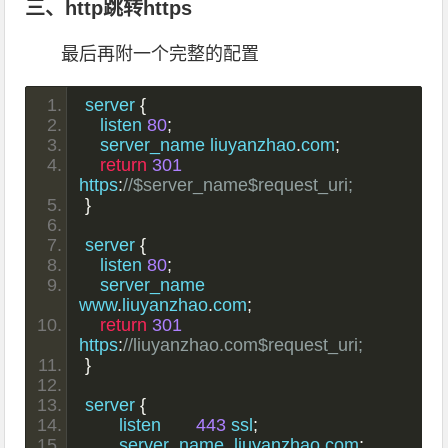
三、http跳转https
最后再附一个完整的配置
server 
{
   listen 
80
;
   server_name liuyanzhao
.
com
;
return
301
https
:
//$server_name$request_uri;
}
server 
{
   listen 
80
;
   server_name 
www
.
liuyanzhao
.
com
;
return
301
https
:
//liuyanzhao.com$request_uri;
}
server 
{
	listen       
443
 ssl
;
	server_name  liuyanzhao
.
com
;