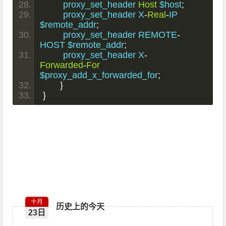
        proxy_set_header 
Host
 $host
;
        proxy_set_header X
-
Real
-
IP 
$remote_addr
;
        proxy_set_header REMOTE
-
HOST $remote_addr
;
        proxy_set_header X
-
Forwarded
-
For
$proxy_add_x_forwarded_for
;
}
}
十月
历史上的今天
23日