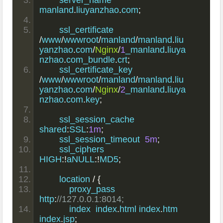
manland
.
liuyanzhao
.
com
;
	ssl_certificate      
/
www
/
wwwroot
/
manland
/
manland
.
liu
yanzhao
.
com
/
Nginx
/
1
_manland
.
liuya
nzhao
.
com_bundle
.
crt
;
	ssl_certificate_key  
/
www
/
wwwroot
/
manland
/
manland
.
liu
yanzhao
.
com
/
Nginx
/
2
_manland
.
liuya
nzhao
.
com
.
key
;
	ssl_session_cache    
shared
:
SSL
:
1m
;
	ssl_session_timeout  
5m
;
	ssl_ciphers  
HIGH
:!
aNULL
:!
MD5
;
	location 
/
{
	    proxy_pass 
http
:
//127.0.0.1:8014;
	    index  index
.
html index
.
htm 
index
.
jsp
;