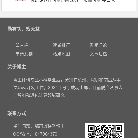
你确定这样可以访问成功？ 页面可以 接口呢？
勤有功，戏无益
留言板
读者排行
近期评论
申请友链
站点地图
文章归档
关于博主
博主计科专业本科毕业后，分别在杭州、深圳和南昌从事
过Java开发工作，2024年考研成功上岸，目前脱产从事人
工智能和进化计算领域研究。
联系方式
任何问题，都可以联系博主
QQ/微信： 847064370