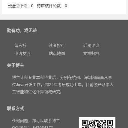
已通过评论：0 待审核评论数：0
勤有功，戏无益
留言板
读者排行
近期评论
申请友链
站点地图
文章归档
关于博主
博主计科专业本科毕业后，分别在杭州、深圳和南昌从事
过Java开发工作，2024年考研成功上岸，目前脱产从事人
工智能和进化计算领域研究。
联系方式
任何问题，都可以联系博主
QQ/微信： 847064370