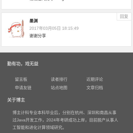
回复
墨渊
2017年03月05日 18:15:49
谢谢分享
勤有功，戏无益
留言板
读者排行
近期评论
申请友链
站点地图
文章归档
关于博主
博主计科专业本科毕业后，分别在杭州、深圳和南昌从事
过Java开发工作，2024年考研成功上岸，目前脱产从事人
工智能和进化计算领域研究。