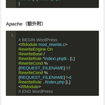
}
Apache（额外附）
# BEGIN WordPress
<
IfModule
 mod_rewrite
.
c
>
RewriteEngine
On
RewriteBase
/
RewriteRule
^
index\.php$ 
-
[
L
]
RewriteCond
%
{
REQUEST_FILENAME
}
!-
f
RewriteCond
%
{
REQUEST_FILENAME
}
!-
d
RewriteRule
.
/
index
.
php 
[
L
]
</
IfModule
>
# END WordPress