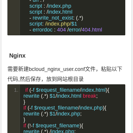
-
 url 
:
/
    script 
:
/
index
.
php
    script 
:
/
index
.
html
-
 rewrite_not_exist
:
(.*)
    script
:
/index.php/
$1
-
 errordoc 
:
404
/
error
/
404.html
Nginx
需要新建bcloud_nginx_user.conf文件，粘贴以下
代码,然后保存，放到网站根目录
if
(-
f $request_filename
/
index
.
html
){
rewrite 
(.*)
 $1
/
index
.
html 
break
;
}
if
(-
f $request_filename
/
index
.
php
){
rewrite 
(.*)
 $1
/
index
.
php
;
}
if
(!-
f $request_filename
){
rewrite 
(.*)
/
index
.
php
;