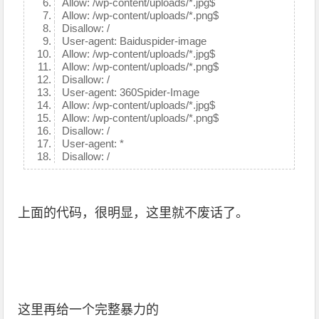
Allow: /wp-content/uploads/*.jpg$
Allow: /wp-content/uploads/*.png$
Disallow: /
User-agent: Baiduspider-image
Allow: /wp-content/uploads/*.jpg$
Allow: /wp-content/uploads/*.png$
Disallow: /
User-agent: 360Spider-Image
Allow: /wp-content/uploads/*.jpg$
Allow: /wp-content/uploads/*.png$
Disallow: /
User-agent: *
Disallow: /
上面的代码，很明显，这里就不废话了。
这里再给一个完整暴力的