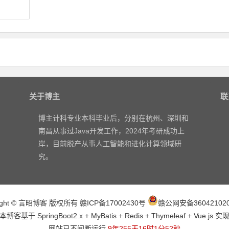
关于博主
联
博主计科专业本科毕业后，分别在杭州、深圳和
南昌从事过Java开发工作，2024年考研成功上
岸，目前脱产从事人工智能和进化计算领域研
究。
right © 言昭博客 版权所有
赣ICP备17002430号
赣公网安备360421020
本博客基于 SpringBoot2.x + MyBatis + Redis + Thymeleaf + Vue.js 实
网站已不间断运行
9年255天16时1分53秒