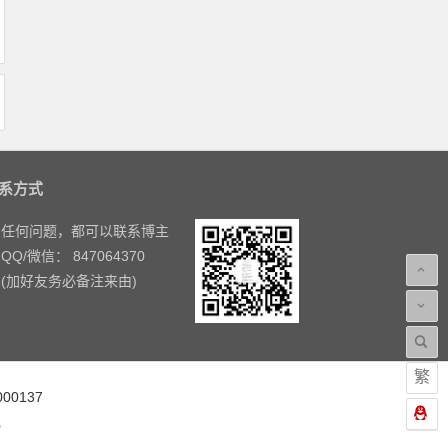
系方式
任何问题，都可以联系博主
QQ/微信： 847064370
(加好友务必备注来由)
繁
00137
现