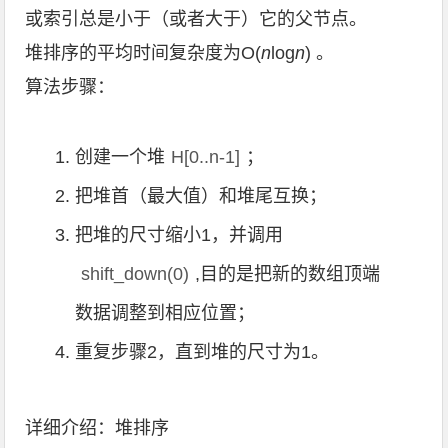
或索引总是小于（或者大于）它的父节点。
堆排序的平均时间复杂度为Ο(
n
log
n
) 。
算法步骤：
创建一个堆
H[0..n-1]
；
把堆首（最大值）和堆尾互换；
把堆的尺寸缩小1，并调用
shift_down(0)
,目的是把新的数组顶端
数据调整到相应位置；
重复步骤2，直到堆的尺寸为1。
详细介绍：
堆排序