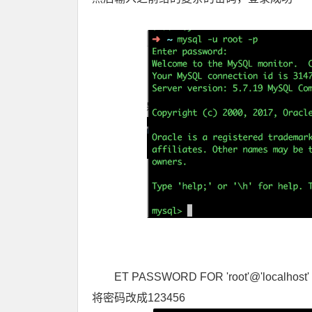
ET PASSWORD FOR 'root'@'localhost'
将密码改成123456