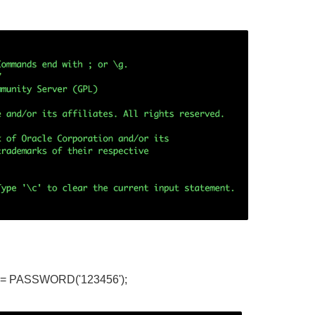
 = PASSWORD('123456');