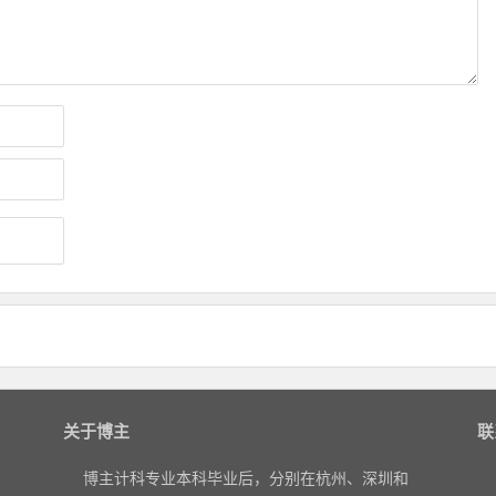
关于博主
联
博主计科专业本科毕业后，分别在杭州、深圳和