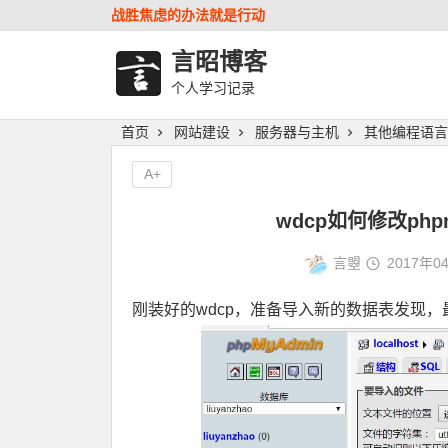
战胜焦虑的办法就是行动
言昭博客
个人学习记录
首页
网站建设
服务器与主机
其他编程语言
A+
wdcp如何修改php
言曌
2017年0
刚装好的wdcp，准备导入新的数据表发现，最