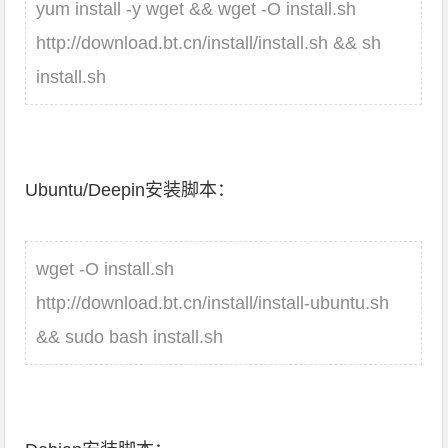
yum install -y wget && wget -O install.sh
http://download.bt.cn/install/install.sh && sh
install.sh
Ubuntu/Deepin安装脚本：
wget -O install.sh
http://download.bt.cn/install/install-ubuntu.sh
&& sudo bash install.sh