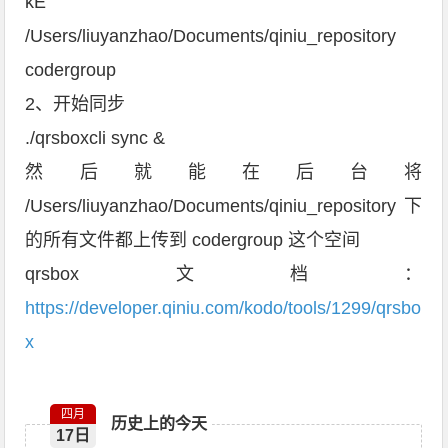
kE
/Users/liuyanzhao/Documents/qiniu_repository
codergroup
2、开始同步
./qrsboxcli sync &
然后就能在后台将
/Users/liuyanzhao/Documents/qiniu_repository 下
的所有文件都上传到 codergroup 这个空间
qrsbox文档：
https://developer.qiniu.com/kodo/tools/1299/qrsbo
x
四月
历史上的今天
17日