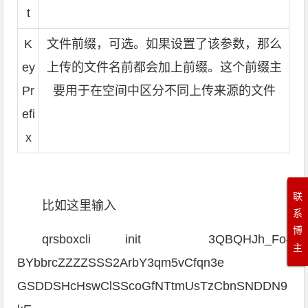
t
K
文件前缀，可选。如果设置了该参数，那么
ey
上传的文件名前都会加上前缀。这个前缀主
Pr
要用于在空间中区分不同上传来源的文件
efi
x
联
比如这里输入
系
博
qrsboxcli init 3QBQHJh_Fo-
主
BYbbrcZZZZSSS2ArbY3qm5vCfqn3e
GSDDSHcHswClSScoGfNTtmUsTzCbnSNDDN9