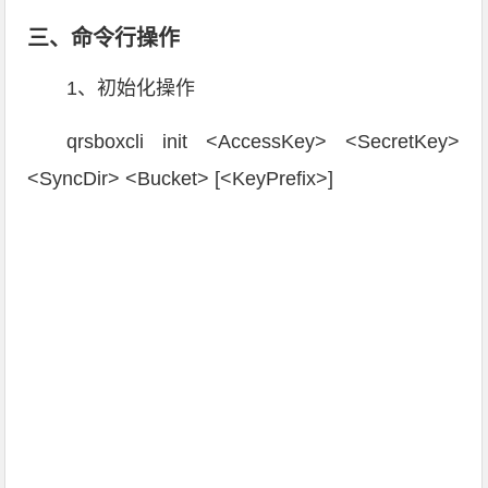
三、命令行操作
1、初始化操作
qrsboxcli init
<
AccessKey
>
<
SecretKey
>
<
SyncDir
>
<
Bucket
>
[
<
KeyPrefix
>
]