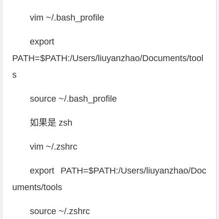
vim ~/.bash_profile
export
PATH=
$PATH
:/Users/liuyanzhao/Documents/tool
s
source ~/.bash_profile
如果是 zsh
vim ~/.zshrc
export
PATH=
$PATH
:/Users/liuyanzhao/Doc
uments/tools
source ~/.zshrc