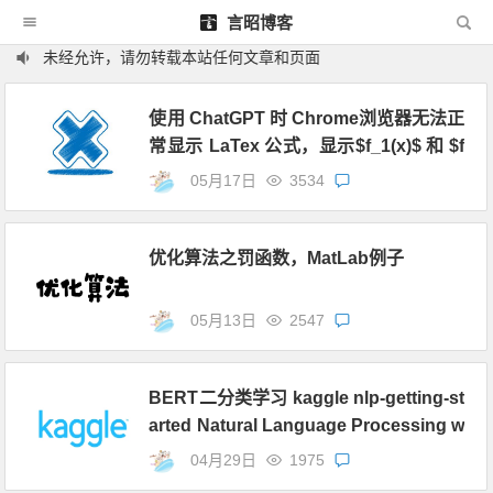
言昭博客
未经允许，请勿转载本站任何文章和页面
使用 ChatGPT 时 Chrome浏览器无法正
常显示 LaTex 公式，显示$f_1(x)$ 和 $f
_2(x)$
05月17日
3534
优化算法之罚函数，MatLab例子
05月13日
2547
BERT二分类学习 kaggle nlp-getting-st
arted Natural Language Processing w
ith Disaster Tweets
04月29日
1975