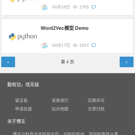
04月18日
1705
Word2Vec模型 Demo
04月17日
1937
文章导航
第
4
页
勤有功，戏无益
留言板
读者排行
近期评论
申请友链
站点地图
文章归档
关于博主
博主计科专业本科毕业后，分别在杭州、深圳和南昌从事